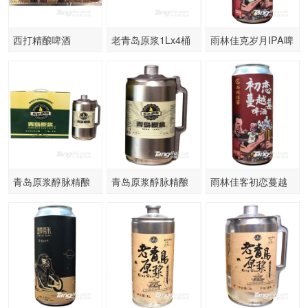
西打精酿啤酒
老青岛原浆1Lx4桶
雨林佳克岁月IPA啤
酒-500ml
青岛原浆醇脉精酿
青岛原浆醇脉精酿
雨林佳客初恋蔓越
2Lx2桶
2L
莓啤酒-500ml