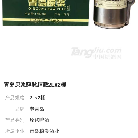
青岛原浆醇脉精酿2Lx2桶
产品规格：
2Lx2桶
品牌：
老青岛
产品类别：
原浆啤酒
所属企业：
青岛糖潮酒业