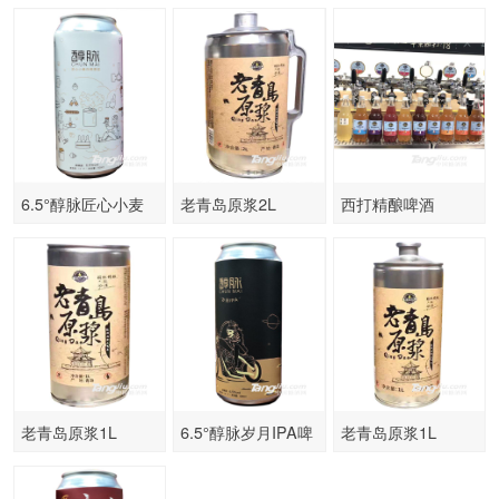
酒-500ml
2Lx2桶
6.5°醇脉匠心小麦
老青岛原浆2L
西打精酿啤酒
白啤原浆-500ml
老青岛原浆1L
6.5°醇脉岁月IPA啤
老青岛原浆1L
酒-500ml