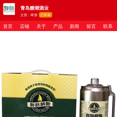
青岛糖潮酒业
主营：啤酒
已年审
首页
店铺
关于
产品
新闻
留言
联系