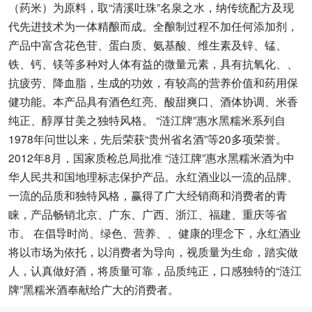
（药米）为原料，取“清溪吐珠”名泉之水，纳传统配方及现
代先进技术为一体精酿而成。全酿制过程不加任何添加剂，
产品中富含花色苷、蛋白质、氨基酸、维生素及锌、锰、
铁、钙、镁等多种对人体有益的微量元素，具有抗氧化、、
抗疲劳、降血脂，生成的功效，有较高的营养价值和药用保
健功能。本产品具有酒色红亮、酸甜爽口、酒体协调、米香
纯正、醇厚甘美之独特风格。 “涟江牌”惠水黑糯米系列自
1978年问世以来，先后荣获“贵州省名酒”等20多项荣誉。
2012年8月，国家质检总局批准 “涟江牌”惠水黑糯米酒为中
华人民共和国地理标志保护产品。永红酒业以一流的品牌、
一流的品质和独特风格，赢得了广大经销商和消费者的青
睐，产品畅销北京、广东、广西、浙江、福建、重庆等省
市。 在倡导时尚、绿色、营养、、健康的理念下，永红酒业
将以市场为依托，以消费者为导向，视质量为生命，踏实做
人，认真做好酒，将质量可靠，品质纯正，口感独特的“涟江
牌”黑糯米酒奉献给广大的消费者。