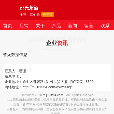
邵氏茶酒
主营：其他酒
已年审
首页
店铺
关于
产品
新闻
留言
联系
CORPORATE NEWS
企业
资讯
暂无数据信息
联系人：经理
联系电话：
企业地址：渝中区邹容路131号世贸大厦（WTCC）3302
商铺地址：
http://m.jiu1234.com/qy/zcsscj/
Copyright
2026
m.jiu1234.com
All Rights Reserved
以上信息由企业自行提供，信息内容的真实性、准确性和合法性由相关企业
负责，酒1234网-酒水加盟代理招商网对此不承担任何保证责任。
温馨提示：为规避购买风险，建议您在购买产品前务必确认供应商资质及产
品质量。