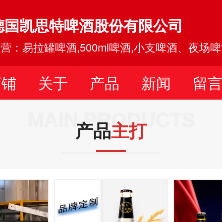
德国凯思特啤酒股份有限公司
营：易拉罐啤酒,500ml啤酒,小支啤酒、夜场
店铺
关于
产品
新闻
留
MAIN PRODUCTS
产品
主打