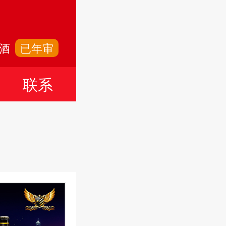
啤酒
已年审
言
联系