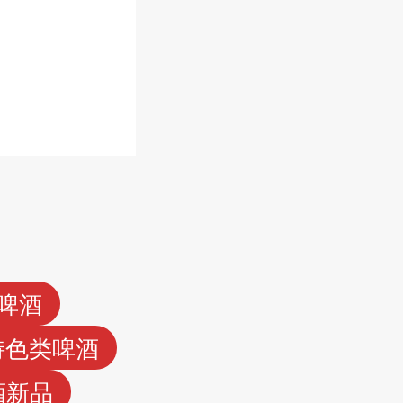
装啤酒
特色类啤酒
酒新品