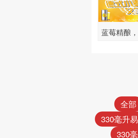
蓝莓精酿
香果精酿
代理
全部
330毫升
330