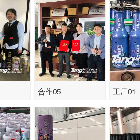
合作05
工厂01