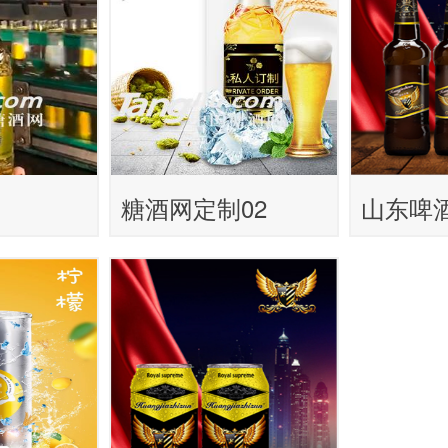
糖酒网定制02
山东啤
电话小
盟商