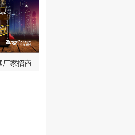
酒厂家招商
支啤酒招加