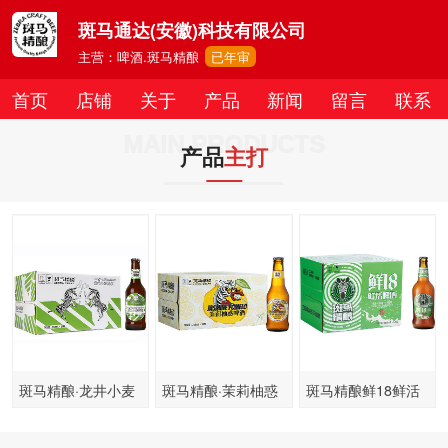
斑马通达(安徽)科技有限公司
主营：啤酒.斑马精酿
已年审
首页
店铺
关于
产品
新闻
留言
联系
MAIN PRODUCTS
产品
主打
斑马精酿·龙井小麦
斑马精酿·茉莉柚惑
斑马精酿鲜18鲜活
啤酒
啤酒
啤酒