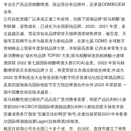
专业生产高品质精酿啤酒。除运营自有品牌外，还承接ODM和OEM
业务。
公司自投资建厂以来虽正逢三年疫情，但旗下国潮品牌“斑马精酿”披
荆斩棘，逆势成长，已成长为全国新锐品牌。2020、2021 年度，多
次超越百威、雪花等知名品牌荣登天猫啤酒类销售榜首，被百度、天
猫等互联网平台评为最具潜力新锐品牌，在第七届 GDMS 全球数字
营销峰会上荣获年度新锐品牌大奖，并斩获高质量·亿邦未来零售大会
新消费峰会“成长性品牌 TOP50”大奖;斑马精酿研发的柏林酸小麦啤
酒荣获 2022 第七届国际精酿啤酒大赛(CICA)金奖。2022 年斑马精
酿继荣获京东新锐品牌 0 后，再度荣获京东酒业新锐先锋奖;并成为
2022 世界制造业大会智造创新与数字经济发展论坛指定啤酒品牌以
及第四届海南岛国际电影节官方指定啤酒合作伙伴;2023 年荣获第 一
届中国餐饮供应链卓越奖 ;
斑马精酿凭借过硬的产品品质广受消费者喜爱，明星产品比利时小麦
荣获2021年CBC中国国际啤酒挑战赛比利时小麦组四星天禄奖并获
安徽省商务厅颁发“安徽百佳好网货”称号;全麦拉格荣获2021年布鲁塞
尔国际啤酒挑战赛Lager(拉格啤酒)组银奖。
截至目前我公司在全国三十多个省、市、自治区、直辖市建立了销售