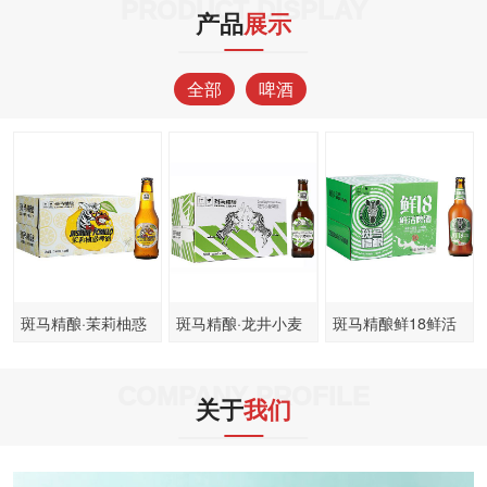
PRODUCT DISPLAY
产品
展示
全部
啤酒
斑马精酿·茉莉柚惑
斑马精酿·龙井小麦
斑马精酿鲜18鲜活
啤酒
啤酒
啤酒
COMPANY PROFILE
关于
我们